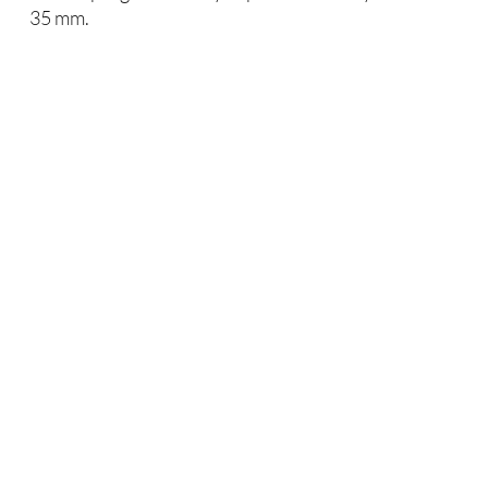
35 mm.
Ułatwienie i
zabezpieczenie - mostki