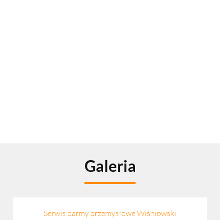
Działamy w Małopolsce na terenie Krakowa i okolic.
Z uwagi na lokalizację firmy najczęściej wykonujemy
serwis bram i napędów w rejonie takich
miejscowości jak Kocmyrzów, Węgrzce,
Michałowice, Słomniki, Zielonki, Skała, Zabierzów,
Krzeszowice, Kryspinów, Balice, Skawina, Świątniki
Górne, Wieliczka, Niepołomice.
Galeria
Serwis barmy przemysłowe Wiśniowski